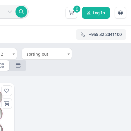
0
Log In
+955 32 2041100
12
sorting out