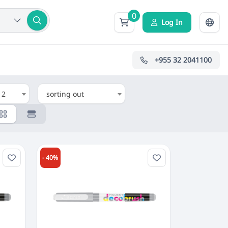
0
Log In
+955 32 2041100
12
sorting out
- 40%