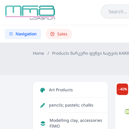
Navigation
Sales
Home
/
Products
მარკერი ფუნჯი ხატვის KARI
- 40%
Art Products
pencils; pastels; chalks
Modelling clay, accessories
FIMO