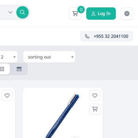
0
Log In
+955 32 2041100
12
sorting out