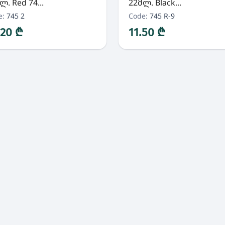
ლ. Red 74...
22მლ. Black...
e:
745 2
Code:
745 R-9
.20 ₾
11.50 ₾