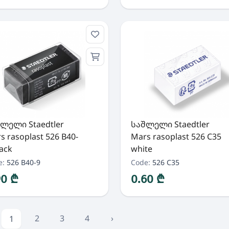
ლელი Staedtler
საშლელი Staedtler
s rasoplast 526 B40-
Mars rasoplast 526 C35
lack
white
e:
526 B40-9
Code:
526 C35
90 ₾
0.60 ₾
2
3
4
›
1