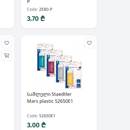
P
Code:
ZE80-P
3.70 ₾
საშლელი Staedtler
Mars plastic 52650E1
Code:
52650E1
3.00 ₾