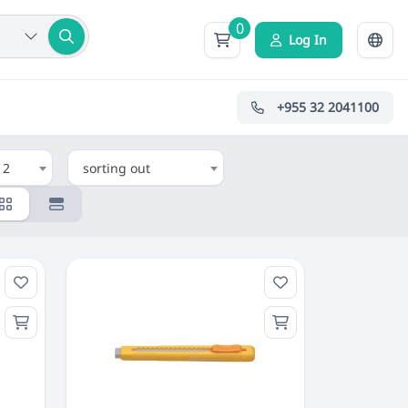
0
Log In
+955 32 2041100
12
sorting out