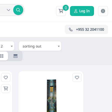
0
Log In
+955 32 2041100
12
sorting out