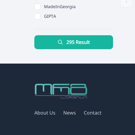
‹
MadeInGeorgia
GIPTA
295 Result
About Us
News
Contact