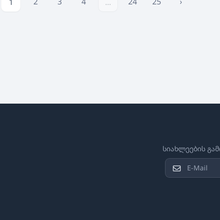
2
3
4
24
25
›
1
...
სიახლეების გა