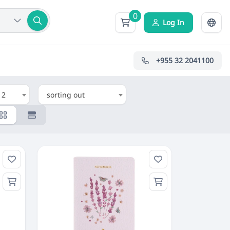
0
Log In
+955 32 2041100
12
sorting out