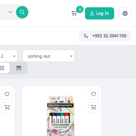
0
Log In
+955 32 2041100
12
sorting out