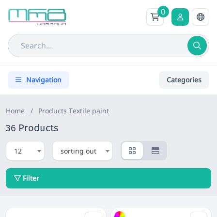
0
Navigation
Categories
Home
/
Products
Textile paint
36 Products
12
sorting out
Filter