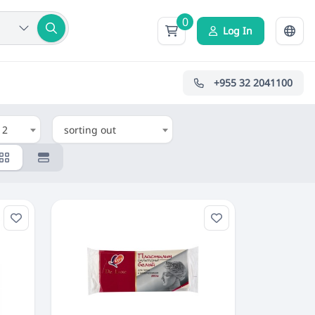
0
Log In
+955 32 2041100
12
sorting out