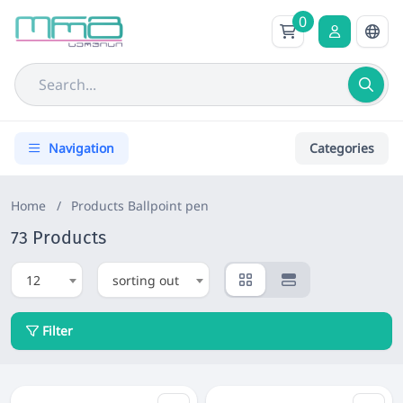
0
Navigation
Categories
Home
/
Products
Ballpoint pen
73 Products
12
sorting out
Filter