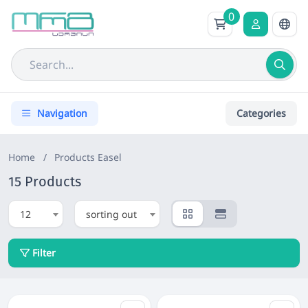
0
Navigation
Categories
Home
/
Products
Easel
15 Products
12
sorting out
Filter