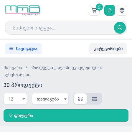
0
ნავიგაცია
კატეგორიები
მთავარი
/
პროდუქტი
კალამი ეკსკლუზიური;
აქსესუარები
30 პროდუქტი
12
დალაგება
ფილტრი