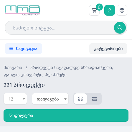
0
ნავიგაცია
კატეგორიები
მთავარი
/
პროდუქტი
საქაღალდე სწრაფჩამკერი,
ფაილი, კონვერტი, პლანშეტი
221 პროდუქტი
12
დალაგება
ფილტრი