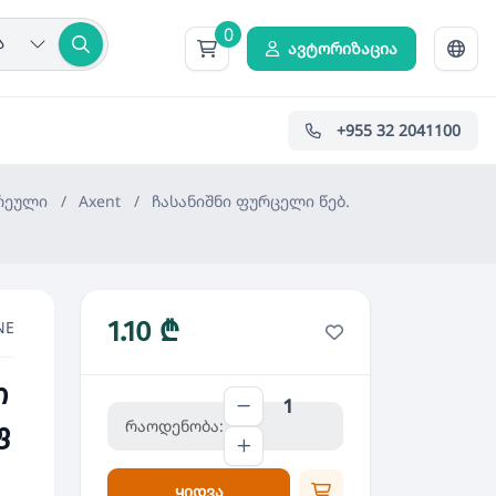
0
ა
ავტორიზაცია
+955 32 2041100
რეული
/
Axent
/
ჩასანიშნი ფურცელი წებ.
1.10 ₾
NE
თ
რაოდენობა:
ფ
ყიდვა