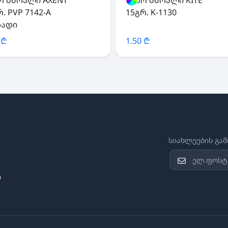
. PVP 7142-A
15გრ. K-1130
რადი
 ₾
1.50 ₾
სიახლეების გა
ი