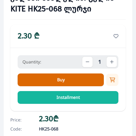
KITE HK25-068 ლურჯი
2.30 ₾
Quantity:
Buy
Installment
2.30₾
Price:
Code:
HK25-068