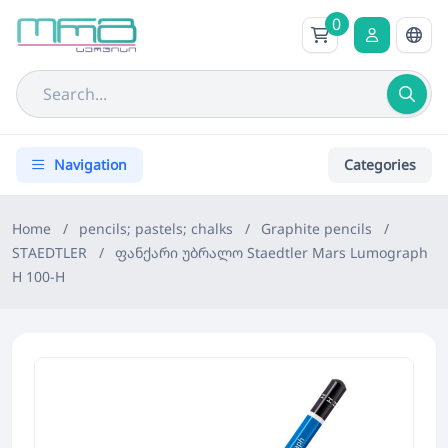
0
Navigation
Categories
Home
/
pencils; pastels; chalks
/
Graphite pencils
/
STAEDTLER
/
ფანქარი უბრალო Staedtler Mars Lumograph
H 100-H