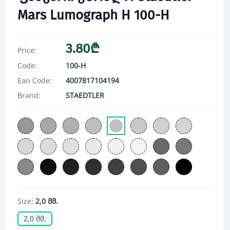
Mars Lumograph H 100-H
3.80₾
Price:
Code:
100-H
Ean Code:
4007817104194
Brand:
STAEDTLER
Size:
2,0 მმ.
2,0 მმ.