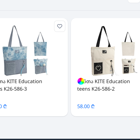
თა KITE Education
ჩანთა KITE Education
s K26-586-3
teens K26-586-2
0 ₾
58.00 ₾